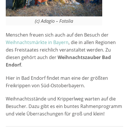
Der Eintritt ist frei Veranstaltungsort
Weihnachtszauber Bad Endorf 2025 An der
Kirche St. Jakobus Kirchplatz 83093 Bad
(c) Adagio – Fotolia
Endorf Bayern Deutschland Veranstalter und
Kontakt Förderverein Weihnachtszauber Bad
Menschen freuen sich auch auf den Besuch der
Endorf Telefon: 08053/795110
Weihnachtsmärkte in Bayern
, die in allen Regionen
Mobilfunknummer: 0170/2309258 E-
des Freistaates reichlich veranstaltet werden. Zu
Mail: fleidl@emergion-media.bayern Weitere
diesen gehört auch der
Weihnachtszauber Bad
Informationen auf der Website des
Endorf
.
Weihnachtsmarktes Anzeige
Hier in Bad Endorf findet man eine der größten
Freikrippen von Süd-Ostoberbayern.
Weihnachtsstände und Kripperlweg warten auf die
Besucher. Dazu gibt es ein buntes Rahmenprogramm
und viele Überraschungen für groß und klein!