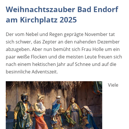
width="335"] (c) Adagio - Fotolia[/caption]
Weihnachtszauber Bad Endorf
Viele Menschen freuen sich auch auf den
am Kirchplatz 2025
Besuch der Weihnachtsmärkte in Bayern, die
in allen Regionen des Freistaates reichlich
Der vom Nebel und Regen geprägte November tat
veranstaltet werden. Zu diesen gehört auch
sich schwer, das Zepter an den nahenden Dezember
der Weihnachtszauber Bad Endorf. Hier in
abzugeben. Aber nun bemüht sich Frau Holle um ein
Bad Endorf findet man eine der größten
paar weiße Flocken und die meisten Leute freuen sich
Freikrippen von Süd-Ostoberbayern.
nach einem hektischen Jahr auf Schnee und auf die
Weihnachtsstände und Kripperlweg warten
besinnliche Adventszeit.
auf die Besucher. Dazu gibt es ein buntes
Rahmenprogramm und viele
Viele
Überraschungen für groß und klein! [rule
type="basic"] Anzeige Termine und
Öffnungszeiten Weihnachtszauber Bad
Endorf 2025 28.11. – 30.11.2025
05.12.-7.12.2025 Täglich von 16:00-20:00 Uhr
Eintritt Weihnachtszauber Bad Endorf 2025