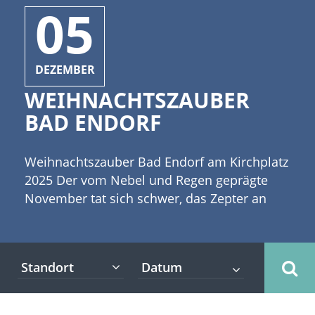
05
DEZEMBER
WEIHNACHTSZAUBER
BAD ENDORF
Weihnachtszauber Bad Endorf am Kirchplatz
2025 Der vom Nebel und Regen geprägte
November tat sich schwer, das Zepter an
den nahenden Dezember abzugeben. Aber
nun bemüht sich Frau Holle um ein paar
weiße Flocken und die meisten Leute freuen
Standort
sich nach einem hektischen Jahr auf Schnee
und auf die besinnliche Adventszeit. [caption
id="attachment_5316" align="alignleft"