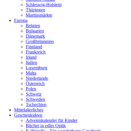
Schleswig-Holstein
Thüringen
Martinsmärkte
Europa
Belgien
Bulgarien
Dänemark
Großbritannien
Finnland
Frankreich
Irland
Italien
Luxemburg
Malta
Niederlande
Österreich
Polen
Schweiz
Schweden
Tschechien
Mittelalterliches
Geschenkideen
Adventskalender für Kinder
Bücher in edler Optik
Kalligrafie – Ein wunderbares Geschenk