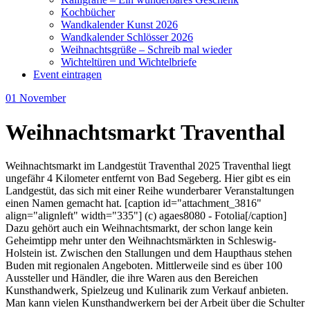
Kochbücher
Wandkalender Kunst 2026
Wandkalender Schlösser 2026
Weihnachtsgrüße – Schreib mal wieder
Wichteltüren und Wichtelbriefe
Event eintragen
01
November
Weihnachtsmarkt Traventhal
Weihnachtsmarkt im Landgestüt Traventhal 2025 Traventhal liegt
ungefähr 4 Kilometer entfernt von Bad Segeberg. Hier gibt es ein
Landgestüt, das sich mit einer Reihe wunderbarer Veranstaltungen
einen Namen gemacht hat. [caption id="attachment_3816"
align="alignleft" width="335"] (c) agaes8080 - Fotolia[/caption]
Dazu gehört auch ein Weihnachtsmarkt, der schon lange kein
Geheimtipp mehr unter den Weihnachtsmärkten in Schleswig-
Holstein ist. Zwischen den Stallungen und dem Haupthaus stehen
Buden mit regionalen Angeboten. Mittlerweile sind es über 100
Aussteller und Händler, die ihre Waren aus den Bereichen
Kunsthandwerk, Spielzeug und Kulinarik zum Verkauf anbieten.
Man kann vielen Kunsthandwerkern bei der Arbeit über die Schulter