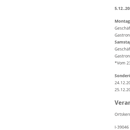
5.12..2
Montag 
Geschäf
Gastron
Samsta
Geschäf
Gastron
*Vom 23
Sonderö
24.12.2
25.12.2
Veran
Ortsker
I-39046 