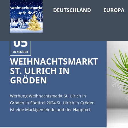
DEUTSCHLAND
EUROPA
05
DEZEMBER
WEIHNACHTSMARKT
ST. ULRICH IN
GRÖDEN
Werbung Weihnachtsmarkt St. Ulrich in
Gröden in Südtirol 2024 St. Ulrich in Gröden
ist eine Marktgemeinde und der Hauptort
von Gröden in Südtirol. Der Ort ist für sein
romantisches Weihnachtsdorf bekannt und