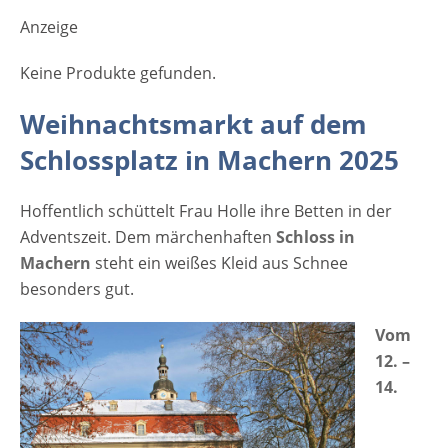
Programm wartet auf alle Besucher -
Anzeige
Glühwein, Kunsthandwerk, Ponyreiten,
griechische Spezialitäten und noch vieles
Keine Produkte gefunden.
mehr stehen auf dem Programm.
Weihnachtsmarkt auf dem
Verbringen Sie vorweihnachtlich-gemütliche
Stunden im wunderschönen Ambiente vor
Schlossplatz in Machern 2025
dem Schloss Machern! [rule type="basic"]
Anzeige Termine und Öffnungszeiten
Hoffentlich schüttelt Frau Holle ihre Betten in der
Weihnachtsmarkt Schloss Machern 2025
Adventszeit. Dem märchenhaften
Schloss in
12.12. - 14.12. 2025 Freitag 18 Uhr - 22 Uhr
Machern
steht ein weißes Kleid aus Schnee
Samstag 14 Uhr - 22 Uhr Sonntag 14 Uhr - 20
besonders gut.
Uhr Veranstaltungsort Weihnachtsmarkt
Schloss Machern 2025 Schloßplatz 1 04827
Vom
Machern Sachsen Deutschland Weitere
12. –
Informationen zum Weihnachtsmarkt
14.
Schloss Machern Anzeige