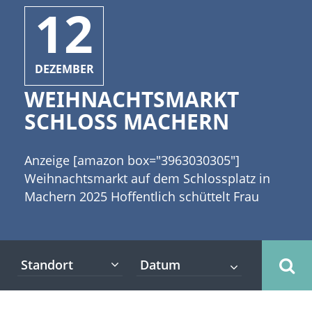
12
DEZEMBER
WEIHNACHTSMARKT
SCHLOSS MACHERN
Anzeige [amazon box="3963030305"]
Weihnachtsmarkt auf dem Schlossplatz in
Machern 2025 Hoffentlich schüttelt Frau
Holle ihre Betten in der Adventszeit. Dem
märchenhaften Schloss in Machern steht ein
weißes Kleid aus Schnee besonders gut.
Standort
Vom 12. - 14. Dezember 2025 wird vor
traumhafter Kulisse am Schloss Machern ein
Weihnachtsmarkt stattfinden. Ein vielfältiges