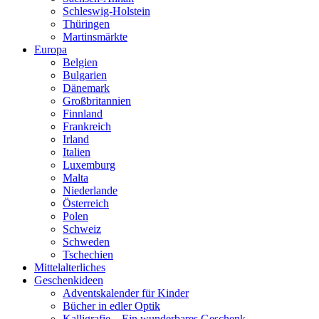
Schleswig-Holstein
Thüringen
Martinsmärkte
Europa
Belgien
Bulgarien
Dänemark
Großbritannien
Finnland
Frankreich
Irland
Italien
Luxemburg
Malta
Niederlande
Österreich
Polen
Schweiz
Schweden
Tschechien
Mittelalterliches
Geschenkideen
Adventskalender für Kinder
Bücher in edler Optik
Kalligrafie – Ein wunderbares Geschenk