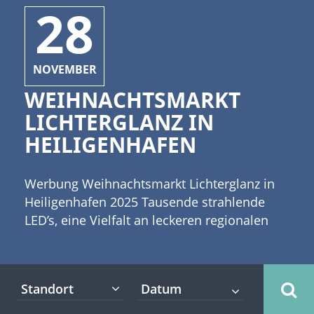
28
NOVEMBER
WEIHNACHTSMARKT
LICHTERGLANZ IN
HEILIGENHAFEN
Werbung Weihnachtsmarkt Lichterglanz in
Heiligenhafen 2025 Tausende strahlende
LED’s, eine Vielfalt an leckeren regionalen
Köstlichkeiten, die den Aufenthalt versüßen,
eine Eisstockbahn und Hüpfburg bescheren
Euch schöne Stunden auf dem
Standort
Weihnachtsmarkt! Der betörende Duft von
Glühwein und anderen Leckereien weist den