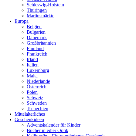
Schleswig-Holstein
Thüringen
Martinsmärkte
Europa
Belgien
Bulgarien
Dänemark
Großbritannien
Finnland
Frankreich
Irland
Italien
Luxemburg
Malta
Niederlande
Österreich
Polen
Schweiz
Schweden
Tschechien
Mittelalterliches
Geschenkideen
Adventskalender für Kinder
Bücher in edler Optik
Kalligrafie – Ein wunderbares Geschenk