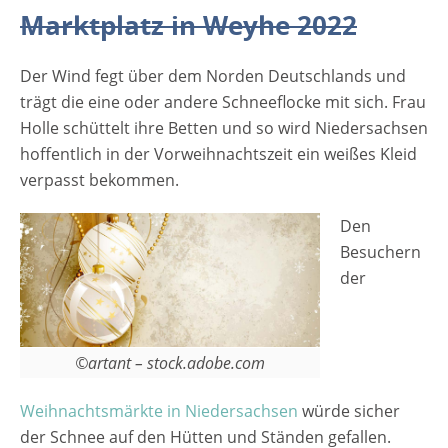
2022 Der Eintritt ist frei Veranstaltungsort
Marktplatz in Weyhe 2022
Weihnachtsmarkt in Weyhe 2022 Marktplatz
Weyhe 28844 Weyhe Niedersachsen
Der Wind fegt über dem Norden Deutschlands und
Deutschland Weitere Informationen auf der
trägt die eine oder andere Schneeflocke mit sich. Frau
Website vom Weihnachtsmarkt in Weyhe
Holle schüttelt ihre Betten und so wird Niedersachsen
2022 Anzeige
hoffentlich in der Vorweihnachtszeit ein weißes Kleid
verpasst bekommen.
Den
Besuchern
der
©artant – stock.adobe.com
Weihnachtsmärkte in Niedersachsen
würde sicher
der Schnee auf den Hütten und Ständen gefallen.