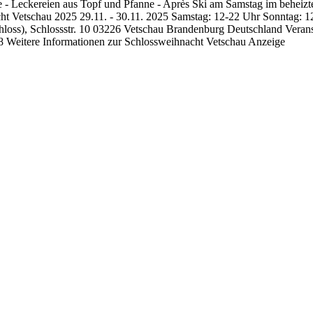
fee - Leckereien aus Topf und Pfanne - Après Ski am Samstag im beheiz
Vetschau 2025 29.11. - 30.11. 2025 Samstag: 12-22 Uhr Sonntag: 12-18
loss), Schlossstr. 10 03226 Vetschau Brandenburg Deutschland Veranst
8 Weitere Informationen zur Schlossweihnacht Vetschau Anzeige