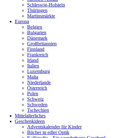
Schleswig-Holstein
Thüringen
Martinsmärkte
Europa
Belgien
Bulgarien
Dänemark
Großbritannien
Finnland
Frankreich
Irland
Italien
Luxemburg
Malta
Niederlande
Österreich
Polen
Schweiz
Schweden
Tschechien
Mittelalterliches
Geschenkideen
Adventskalender für Kinder
Bücher in edler Optik
Kalligrafie – Ein wunderbares Geschenk