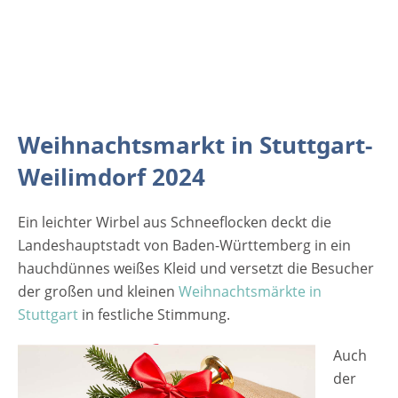
kulturelles und musikalisches
Rahmenprogramm. Der Nikolaus hat seinen
Besuch auch schon fest im Terminkalender
stehen. [rule type="basic"] Anzeige Termine
und Öffnungszeiten Weihnachtsmarkt in
Stuttgart-Weilimdorf 2024 30.11. - 01.12.2024
Weihnachtsmarkt in Stuttgart-
Samstag von 15 bis 22 Uhr Sonntag von 11
Weilimdorf 2024
bis 18 Uhr Eintrittspreise Weihnachtsmarkt
in Stuttgart-Weilimdorf 2024 Eintritt ist frei
Veranstaltungsort Weihnachtsmarkt in
Ein leichter Wirbel aus Schneeflocken deckt die
Stuttgart-Weilimdorf 2024 Löwenmarkt in
Landeshauptstadt von Baden-Württemberg in ein
Weilimdorf 70499 Stuttgart Baden-
hauchdünnes weißes Kleid und versetzt die Besucher
Württemberg Deutschland Weitere
der großen und kleinen
Weihnachtsmärkte in
Informationen zum Weihnachtsmarkt in
Stuttgart
in festliche Stimmung.
Stuttgart-Weilimdorf Werbung
Auch
der