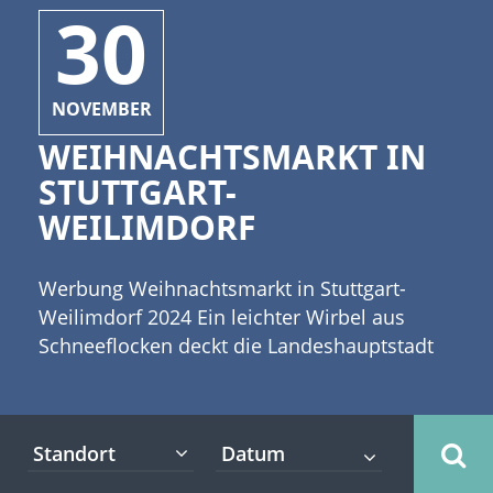
30
NOVEMBER
WEIHNACHTSMARKT IN
STUTTGART-
WEILIMDORF
Werbung Weihnachtsmarkt in Stuttgart-
Weilimdorf 2024 Ein leichter Wirbel aus
Schneeflocken deckt die Landeshauptstadt
von Baden-Württemberg in ein
hauchdünnes weißes Kleid und versetzt die
Besucher der großen und kleinen
Standort
Weihnachtsmärkte in Stuttgart in festliche
Stimmung. [caption id="attachment_4793"