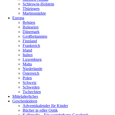
Schleswig-Holstein
Thüringen
Martinsmärkte
Europa
Belgien
Bulgarien
Dänemark
Großbritannien
Finnland
Frankreich
Irland
Italien
Luxemburg
Malta
Niederlande
Österreich
Polen
Schweiz
Schweden
Tschechien
Mittelalterliches
Geschenkideen
Adventskalender für Kinder
Bücher in edler Optik
Kalligrafie – Ein wunderbares Geschenk