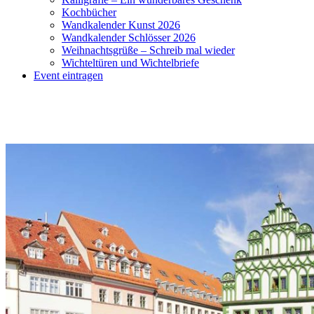
Kochbücher
Wandkalender Kunst 2026
Wandkalender Schlösser 2026
Weihnachtsgrüße – Schreib mal wieder
Wichteltüren und Wichtelbriefe
Event eintragen