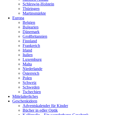
Schleswig-Holstein
Thüringen
Martinsmärkte
Europa
Belgien
Bulgarien
Dänemark
Großbritannien
Finnland
Frankreich
Irland
Italien
Luxemburg
Malta
Niederlande
Österreich
Polen
Schweiz
Schweden
Tschechien
Mittelalterliches
Geschenkideen
Adventskalender für Kinder
Bücher in edler Optik
Kalligrafie – Ein wunderbares Geschenk