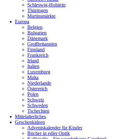
Schleswig-Holstein
Thüringen
Martinsmärkte
Europa
Belgien
Bulgarien
Dänemark
Großbritannien
Finnland
Frankreich
Irland
Italien
Luxemburg
Malta
Niederlande
Österreich
Polen
Schweiz
Schweden
Tschechien
Mittelalterliches
Geschenkideen
Adventskalender für Kinder
Bücher in edler Optik
Kalligrafie – Ein wunderbares Geschenk