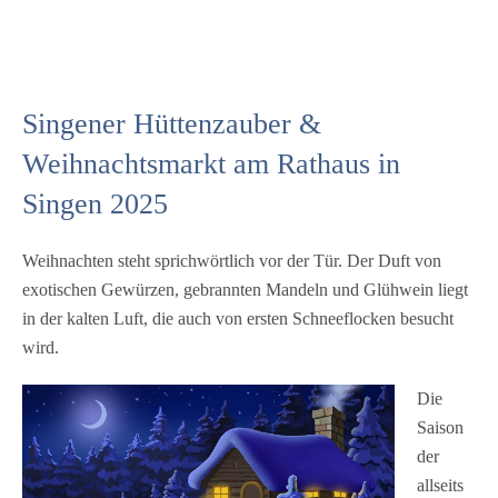
Spezialitäten wie Raclette, Flammkuchen, Crêpes
und viele weitere Leckereien für die Gäste
bereithalten. Blickfang und Anziehungspunkt für
die jüngsten Besucher auf dem Weihnachtsmarkt in
Singener Hüttenzauber &
Singen ist das Karussell. Auch in diesem Jahr hat
das Weihnachtspostamt geöffnet, in dem die
Weihnachtsmarkt am Rathaus in
jüngsten Besucher einen Brief ans Christkind
Singen 2025
schreiben und die großen Gäste gratis eine
Postkarte mit Weihnachtsgrüßen…
Weihnachten steht sprichwörtlich vor der Tür. Der Duft von
exotischen Gewürzen, gebrannten Mandeln und Glühwein liegt
in der kalten Luft, die auch von ersten Schneeflocken besucht
wird.
Die
Saison
der
allseits