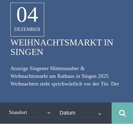
04
DEZEMBER
WEIHNACHTSMARKT IN
SINGEN
Anzeige Singener Hüttenzauber &
Weihnachtsmarkt am Rathaus in Singen 2025
Weihnachten steht sprichwörtlich vor der Tür. Der
Duft von exotischen Gewürzen, gebrannten
Mandeln und Glühwein liegt in der kalten Luft, die
auch von ersten Schneeflocken besucht wird.
Standort
[caption id="attachment_4012" align="alignleft"
width="335"] ©cartoontower -
stock.adobe.com[/caption] Die Saison der allseits