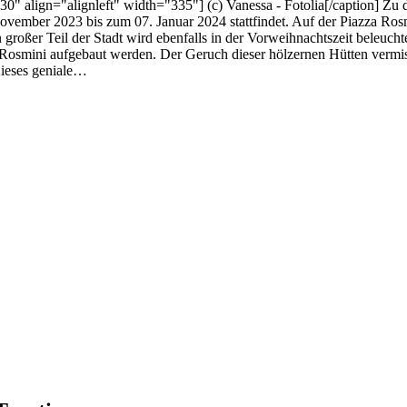
" align="alignleft" width="335"] (c) Vanessa - Fotolia[/caption] Zu 
November 2023 bis zum 07. Januar 2024 stattfindet. Auf der Piazza Ros
ßer Teil der Stadt wird ebenfalls in der Vorweihnachtszeit beleuchte
so Rosmini aufgebaut werden. Der Geruch dieser hölzernen Hütten ver
ieses geniale…