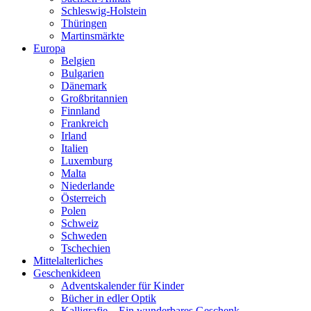
Schleswig-Holstein
Thüringen
Martinsmärkte
Europa
Belgien
Bulgarien
Dänemark
Großbritannien
Finnland
Frankreich
Irland
Italien
Luxemburg
Malta
Niederlande
Österreich
Polen
Schweiz
Schweden
Tschechien
Mittelalterliches
Geschenkideen
Adventskalender für Kinder
Bücher in edler Optik
Kalligrafie – Ein wunderbares Geschenk