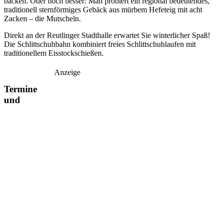
backen. Oder noch besser: Man probiert ein regional bedeutendes,
traditionell sternförmiges Gebäck aus mürbem Hefeteig mit acht
Zacken – die Mutscheln.
Direkt an der Reutlinger Stadthalle erwartet Sie winterlicher Spaß!
Die Schlittschuhbahn kombiniert freies Schlittschuhlaufen mit
traditionellem Eisstockschießen.
Anzeige
Termine
und