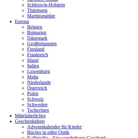
Schleswig-Holstein
Thüringen
Martinsmärkte
Europa
Belgien
Bulgarien
Dänemark
Großbritannien
Finnland
Frankreich
Irland
Italien
Luxemburg
Malta
Niederlande
Österreich
Polen
Schweiz
Schweden
Tschechien
Mittelalterliches
Geschenkideen
Adventskalender für Kinder
Bücher in edler Optik
Kalligrafie – Ein wunderbares Geschenk