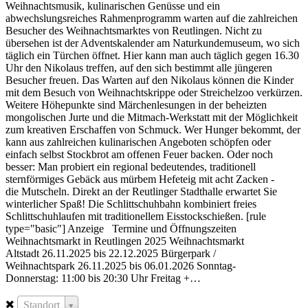
Weihnachtsmusik, kulinarischen Genüsse und ein
abwechslungsreiches Rahmenprogramm warten auf die zahlreichen
Besucher des Weihnachtsmarktes von Reutlingen. Nicht zu
übersehen ist der Adventskalender am Naturkundemuseum, wo sich
täglich ein Türchen öffnet. Hier kann man auch täglich gegen 16.30
Uhr den Nikolaus treffen, auf den sich bestimmt alle jüngeren
Besucher freuen. Das Warten auf den Nikolaus können die Kinder
mit dem Besuch von Weihnachtskrippe oder Streichelzoo verkürzen.
Weitere Höhepunkte sind Märchenlesungen in der beheizten
mongolischen Jurte und die Mitmach-Werkstatt mit der Möglichkeit
zum kreativen Erschaffen von Schmuck. Wer Hunger bekommt, der
kann aus zahlreichen kulinarischen Angeboten schöpfen oder
einfach selbst Stockbrot am offenen Feuer backen. Oder noch
besser: Man probiert ein regional bedeutendes, traditionell
sternförmiges Gebäck aus mürbem Hefeteig mit acht Zacken -
die Mutscheln. Direkt an der Reutlinger Stadthalle erwartet Sie
winterlicher Spaß! Die Schlittschuhbahn kombiniert freies
Schlittschuhlaufen mit traditionellem Eisstockschießen. [rule
type="basic"] Anzeige Termine und Öffnungszeiten
Weihnachtsmarkt in Reutlingen 2025 Weihnachtsmarkt
Altstadt 26.11.2025 bis 22.12.2025 Bürgerpark /
Weihnachtspark 26.11.2025 bis 06.01.2026 Sonntag-
Donnerstag: 11:00 bis 20:30 Uhr Freitag +…
Standort