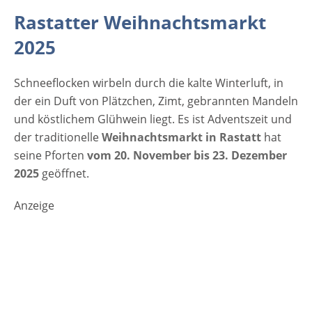
width="300"] (c) Romolo Tavani -
Rastatter Weihnachtsmarkt
stock.adobe.com[/caption] Vor dem
2025
Historischen Rathaus in der Barockstadt
Rastatt stehen weihnachtlich dekorierte
Schneeflocken wirbeln durch die kalte Winterluft, in
Stände und Hütten, an denen kreative
der ein Duft von Plätzchen, Zimt, gebrannten Mandeln
Geschenkartikeln und weihnachtliche
und köstlichem Glühwein liegt. Es ist Adventszeit und
Leckereien angeboten werden. Es ist ein
der traditionelle
bunt geschmücktes Weihnachtsdorf mit
Weihnachtsmarkt in Rastatt
hat
seine Pforten
hübsch dekorierten Hütten, winterlichen
vom 20. November bis 23. Dezember
2025
Leckereien und einem exzellenten
geöffnet.
Bühnenprogramm. Für die Gäste des
Anzeige
Rastatter Weihnachtsmarkts bieten rund 30
Händler auf dem Marktplatz allerlei
Leckereien, Dekoration und Geschenkideen
an. Welch verwöhnter Gaumen kann
widerstehen, wenn Flammkuchen, Bratwurst
und Crepes im Angebot sind. Ein Hingucker