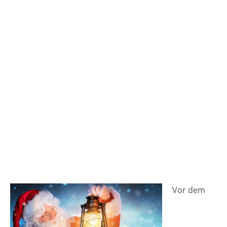
ist auf jeden Fall die große
Weihnachtspyramide. Und da gibt es noch
die große Veranstaltungshütte, wo jeden Tag
andere Aktionen und Höhepunkte auf dem
Programm stehen. Für Kinder warten auf
dem Weihnachtsmarkt in Rastatt Bastelspaß
und Spielfreude. Die etwas größeren
Besucher können sich auf den Rastatter
Music-Contest freitags ab 19 Uhr freuen.
Kurz gesagt: In Rastatt wartet ein
Weihnachtsmarkt für die ganze Familie. [rule
type="basic"] Anzeige Termine und
Öffnungszeiten Weihnachtsmarkt in Rastatt
2025 20.…
Vor dem