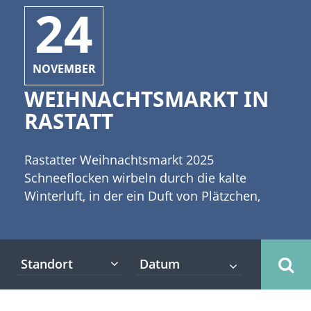
24
NOVEMBER
WEIHNACHTSMARKT IN
RASTATT
Rastatter Weihnachtsmarkt 2025
Schneeflocken wirbeln durch die kalte
Winterluft, in der ein Duft von Plätzchen,
Zimt, gebrannten Mandeln und köstlichem
Glühwein liegt. Es ist Adventszeit und der
traditionelle Weihnachtsmarkt in Rastatt hat
Standort
seine Pforten vom 20. November bis 23.
Dezember 2025 geöffnet. Anzeige [caption
id="attachment_3926" align="alignleft"