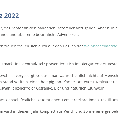
z 2022
r, das Zepter an den nahenden Dezember abzugeben. Aber nun bem
hnee und über eine besinnliche Adventszeit.
en freuen freuen sich auch auf den Besuch der
Weihnachtsmärkte
smarkt in Odenthal-Holz präsentiert sich im Biergarten des Rest
swohl ist vorgesorgt, so dass man wahrscheinlich nicht auf Mensc
 Stand Waffeln, eine Champignon-Pfanne, Bratwurst, Krakauer und
uswahl alkoholfreier Getränke, Bier und natürlich Glühwein.
es Gebäck, festliche Dekorationen, Fensterdekorationen, Textilk
um wird in diesem Jahr komplett aus Wind- und Sonnenenergie bel