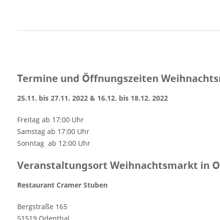
alkoholfreier Getränke, Bier und natürlich
Glühwein. Weihnachtliches Gebäck, festliche
Dekorationen, Fensterdekorationen,
Textilkunst und weitere Handwerkskunst
gehören zum Angebot. Der selbstgebaute,
stilistische 18 Meter hohe Weihnachtsbaum
Termine und Öffnungszeiten Weihnachtsm
wird in diesem Jahr komplett aus Wind- und
Sonnenenergie beleuchtet. [rule
25.11. bis 27.11. 2022 & 16.12. bis 18.12. 2022
type="basic"] Anzeige Termine und
Öffnungszeiten Weihnachtsmarkt in
Freitag ab 17:00 Uhr
Odenthal-Holz 2022 25.11. bis 27.11. 2022 &
Samstag ab 17:00 Uhr
16.12. bis 18.12. 2022 Freitag ab 17:00 Uhr
Sonntag ab 12:00 Uhr
Samstag ab 17:00 Uhr Sonntag ab 12:00 Uhr
Veranstaltungsort Weihnachtsmarkt in
Veranstaltungsort Weihnachtsmarkt in O
Odenthal-Holz 2022…
Restaurant Cramer Stuben
Bergstraße 165
51519 Odenthal