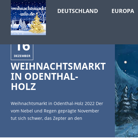
DEUTSCHLAND
EUROPA
16
DEZEMBER
WEIHNACHTSMARKT
IN ODENTHAL-
HOLZ
Weihnachtsmarkt in Odenthal-Holz 2022 Der
vom Nebel und Regen geprägte November
tut sich schwer, das Zepter an den
nahenden Dezember abzugeben. Aber nun
bemüht sich Frau Holle um ein paar weiße