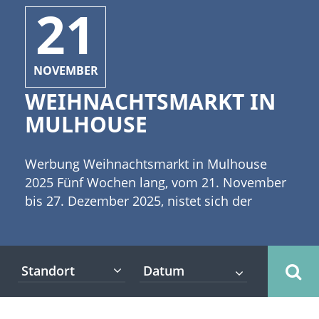
21
NOVEMBER
WEIHNACHTSMARKT IN
MULHOUSE
Werbung Weihnachtsmarkt in Mulhouse
2025 Fünf Wochen lang, vom 21. November
bis 27. Dezember 2025, nistet sich der
Weihnachtsmarkt von Mulhouse mitten im
historischen Zentrum der Stadt ein, auf dem
Place de la Réunion, rund um den Temple
Standort
Saint-Etienne und auf dem Place des
Cordiers. Rund 90 Chalets erwarten Sie und
bieten Ihnen Töpferwaren, Dekorationen,