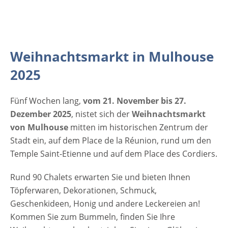
Dienstag 11:00 - 20:00 Uhr Mittwoch 11:00 -
20:00 Uhr Donnerstag 11:00 - 20:00 Uhr
Freitag 11:00 - 21:00 Uhr Samstag 10:00 -
21:00 Uhr Sonntag 10:00 - 20:00 Uhr Eintritt
Weihnachtsmarkt in Mulhouse
Weihnachtsmarkt in Mulhouse 2025 Der
Eintritt ist frei Veranstaltungsort
2025
Weihnachtsmarkt in Mulhouse 2025 Place
de la Réunion…
Fünf Wochen lang,
vom 21. November bis 27.
Dezember 2025
, nistet sich der
Weihnachtsmarkt
von Mulhouse
mitten im historischen Zentrum der
Stadt ein, auf dem Place de la Réunion, rund um den
Temple Saint-Etienne und auf dem Place des Cordiers.
Rund 90 Chalets erwarten Sie und bieten Ihnen
Töpferwaren, Dekorationen, Schmuck,
Geschenkideen, Honig und andere Leckereien an!
Kommen Sie zum Bummeln, finden Sie Ihre