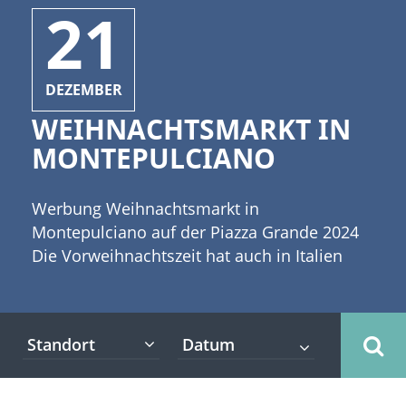
21
DEZEMBER
WEIHNACHTSMARKT IN
MONTEPULCIANO
Werbung Weihnachtsmarkt in
Montepulciano auf der Piazza Grande 2024
Die Vorweihnachtszeit hat auch in Italien
Einzug gehalten. Die Italiener lieben
Weihnachtsmärkte, deren Tradition sie aus
Südtirol oder anderen nordeuropäischen
Standort
Ländern kennen. Die Weihnachtsmärkte in
der Toskana haben sich erst in den letzten
Jahren fest etabliert und mittlerweile bieten