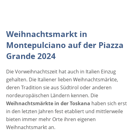
dekorierten Holzhäusern zu finden, an
denen eine große Auswahl an
Geschenkideen, Weihnachtsschmuck,
Kerzen, handgefertigte Keramik, Kleidung
Weihnachtsmarkt in
und vieles mehr angeboten wird. Die
mittelalterliche Festung, nur wenige Schritte
Montepulciano auf der Piazza
von der Piazza Grande entfernt und in
Grande 2024
" Santa Claus Castle " umbenannt, wird
weiterhin die Attraktion für Jung und Alt sein.
Die Vorweihnachtszeit hat auch in Italien Einzug
Dank der faszinierenden Altstadt und dem
gehalten. Die Italiener lieben Weihnachtsmärkte,
tollen Angebot ist das Event
deren Tradition sie aus Südtirol oder anderen
in Montepulciano einer…
nordeuropäischen Ländern kennen. Die
Weihnachtsmärkte in der Toskana
haben sich erst
in den letzten Jahren fest etabliert und mittlerweile
bieten immer mehr Orte ihren eigenen
Weihnachtsmarkt an.