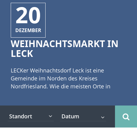
20
DEZEMBER
WEIHNACHTSMARKT IN
LECK
LECKer Weihnachtsdorf Leck ist eine
Gemeinde im Norden des Kreises
Nordfriesland. Wie die meisten Orte in
Schleswig-Holstein kann auch Leck in der
Adventszeit mit einem stimmungsvollen
Weihnachtsmarkt aufwarten. [caption
Standort
id="attachment_2940" align="alignleft"
width="300"] (c) BeTa-Artworks -
Fotolia[/caption] Der Weihnachtsmarkt