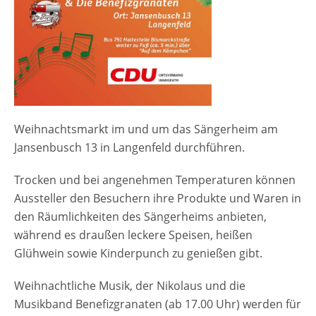
Aussteller herzlich willkommen.“ (Stand 7.11.
2022 ) und Anmeldungen zum
Weihnachtszauber am Sängerheim an:
immigrath@cdu-langenfeld.de [rule
type="basic"] Anzeige Termine und
Öffnungszeiten Weihnachtszauber am
Sängerheim 2022 27. November 2022
Weihnachtsmarkt im und um das Sängerheim am
Sonntag 11-20 Uhr Indoor Weihnachtsmarkt
Jansenbusch 13 in Langenfeld durchführen.
im Sängerheim Outdoorgelände mit Speisen
und Getränken
Trocken und bei angenehmen Temperaturen können
Veranstaltungsort Weihnachtszauber am
Aussteller den Besuchern ihre Produkte und Waren in
Sängerheim 2022 Sängerheim am
den Räumlichkeiten des Sängerheims anbieten,
Jansenbusch 13 40764 Langenfeld NRW,
während es draußen leckere Speisen, heißen
Deutschland Weitere Informationen zur
Glühwein sowie Kinderpunch zu genießen gibt.
Veranstaltung finden sie auf der Website des
Veranstalters
Weihnachtliche Musik, der Nikolaus und die
Musikband Benefizgranaten (ab 17.00 Uhr) werden für