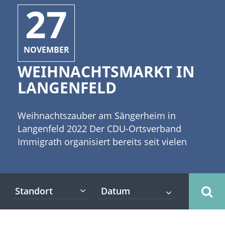
27
NOVEMBER
WEIHNACHTSMARKT IN
LANGENFELD
Weihnachtszauber am Sängerheim in
Langenfeld 2022 Der CDU-Ortsverband
Immigrath organisiert bereits seit vielen
Jahrzehnten Weihnachtsmärkte in
Langenfeld. Nun wird das erste Mal der
Ortsverband einen kleinen Weihnachtsmarkt
Standort
im und um das Sängerheim am Jansenbusch
13 in Langenfeld durchführen. Trocken und
bei angenehmen Temperaturen können