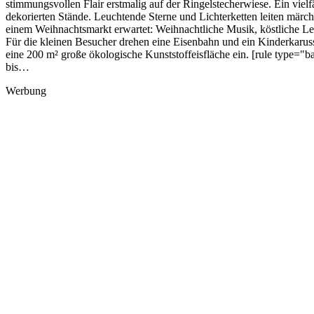
stimmungsvollen Flair erstmalig auf der Ringelstecherwiese. Ein vie
dekorierten Stände. Leuchtende Sterne und Lichterketten leiten mär
einem Weihnachtsmarkt erwartet: Weihnachtliche Musik, köstliche L
Für die kleinen Besucher drehen eine Eisenbahn und ein Kinderkaruss
eine 200 m² große ökologische Kunststoffeisfläche ein. [rule type=
bis…
Werbung