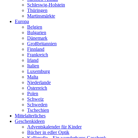
Schleswig-Holstein
Thüringen
Martinsmärkte
Europa
Belgien
Bulgarien
Dänemark
Großbritannien
Finnland
Frankreich
Irland
Italien
Luxemburg
Malta
Niederlande
Österreich
Polen
Schweiz
Schweden
Tschechien
Mittelalterliches
Geschenkideen
Adventskalender für Kinder
Bücher in edler Optik
Kalligrafie – Ein wunderbares Geschenk