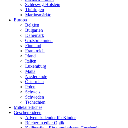
Schleswig-Holstein
Thüringen
Martinsmärkte
Europa
Belgien
Bulgarien
Dänemark
Großbritannien
Finnland
Frankreich
Irland
Italien
Luxemburg
Malta
Niederlande
Österreich
Polen
Schweiz
Schweden
Tschechien
Mittelalterliches
Geschenkideen
Adventskalender für Kinder
Bücher in edler Optik
Kalligrafie – Ein wunderbares Geschenk