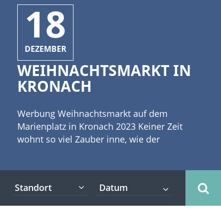
18
DEZEMBER
WEIHNACHTSMARKT IN
KRONACH
Werbung Weihnachtsmarkt auf dem
Marienplatz in Kronach 2023 Keiner Zeit
wohnt so viel Zauber inne, wie der
Weihnachtszeit. Dazu gehört auch ein
romantischer Weihnachtsmarkt und
was könnte dafür eine passendere Kulisse
Standort
bieten, als eine mittelalterliche Stadt.
[caption id="attachment_3954"
align="alignleft" width="335"] ©lblinova -