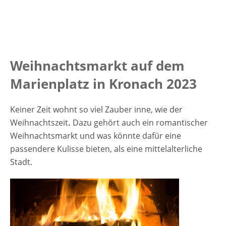
Eintritt Weihnachtsmarkt in Kronach 2023
Der Eintritt ist kostenfrei Veranstaltungsort
Weihnachtsmarkt in Kronach 2023
Hussitenplatz 96317 Kronach Bayern
Deutschland Weitere Informationen
Weihnachtsmarkt auf dem
zum Weihnachtsmarkt in Kronach Werbung
Marienplatz in Kronach 2023
Keiner Zeit wohnt so viel Zauber inne, wie der
Weihnachtszeit
.
Dazu gehört auch ein romantischer
Weihnachtsmarkt und was könnte dafür eine
passendere Kulisse bieten, als eine mittelalterliche
Stadt.