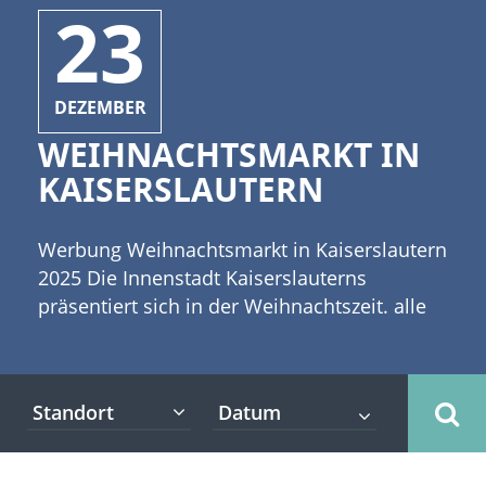
23
DEZEMBER
WEIHNACHTSMARKT IN
KAISERSLAUTERN
Werbung Weihnachtsmarkt in Kaiserslautern
2025 Die Innenstadt Kaiserslauterns
präsentiert sich in der Weihnachtszeit. alle
Jahre wieder festlich geschmückt und
beleuchtet. [caption id="attachment_3641"
align="alignleft" width="335"] ©MAK -
Standort
stock.adobe.com[/caption] Der
traditionsreiche Kaiserslauterer
Weihnachtsmarkt öffnet ab dem 17.