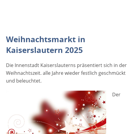
22:00 Uhr Sonntag: 13:00 bis 22:00 Uhr
außer 23.11. Totensonntag geschlossen!!!
Veranstaltungsort Weihnachtsmarkt in
Kaiserslautern 2025 Marktstraße 67655
Kaiserslautern Rheinland-Pfalz Deutschland
Weihnachtsmarkt in
Weitere Informationen auf der Website des
Kaiserslautern 2025
Weihnachtsmarktes Anzeige
Die Innenstadt Kaiserslauterns präsentiert sich in der
Weihnachtszeit. alle Jahre wieder festlich geschmückt
und beleuchtet.
Der