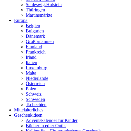
Schleswig-Holstein
Thüringen
Martinsmärkte
Europa
Belgien
Bulgarien
Dänemark
Großbritannien
Finnland
Frankreich
Irland
Italien
Luxemburg
Malta
Niederlande
Österreich
Polen
Schweiz
Schweden
Tschechien
Mittelalterliches
Geschenkideen
Adventskalender für Kinder
Bücher in edler Optik
Kalligrafie – Ein wunderbares Geschenk