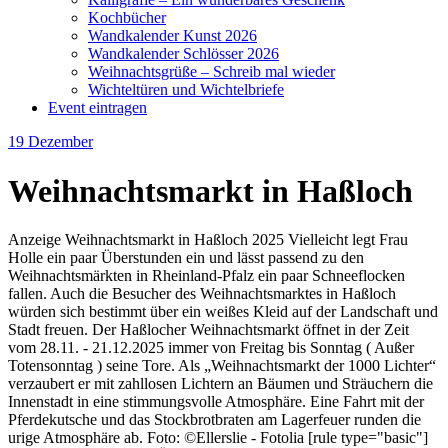
Kochbücher
Wandkalender Kunst 2026
Wandkalender Schlösser 2026
Weihnachtsgrüße – Schreib mal wieder
Wichteltüren und Wichtelbriefe
Event eintragen
19
Dezember
Weihnachtsmarkt in Haßloch
Anzeige Weihnachtsmarkt in Haßloch 2025 Vielleicht legt Frau
Holle ein paar Überstunden ein und lässt passend zu den
Weihnachtsmärkten in Rheinland-Pfalz ein paar Schneeflocken
fallen. Auch die Besucher des Weihnachtsmarktes in Haßloch
würden sich bestimmt über ein weißes Kleid auf der Landschaft und
Stadt freuen. Der Haßlocher Weihnachtsmarkt öffnet in der Zeit
vom 28.11. - 21.12.2025 immer von Freitag bis Sonntag ( Außer
Totensonntag ) seine Tore. Als „Weihnachtsmarkt der 1000 Lichter“
verzaubert er mit zahllosen Lichtern an Bäumen und Sträuchern die
Innenstadt in eine stimmungsvolle Atmosphäre. Eine Fahrt mit der
Pferdekutsche und das Stockbrotbraten am Lagerfeuer runden die
urige Atmosphäre ab. Foto: ©Ellerslie - Fotolia [rule type="basic"]