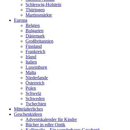
Schleswig-Holstein
Thüringen
Martinsmärkte
Europa
Belgien
Bulgarien
Dänemark
Großbritannien
Finnland
Frankreich
Irland
Italien
Luxemburg
Malta
Niederlande
Österreich
Polen
Schweiz
Schweden
Tschechien
Mittelalterliches
Geschenkideen
Adventskalender für Kinder
Bücher in edler Optik
Kalligrafie – Ein wunderbares Geschenk