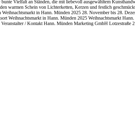
e bunte Vielfalt an Ständen, die mit liebevoll ausgewähltem Kunsthand
h den warmen Schein von Lichterketten, Kerzen und festlich geschmückt
n Weihnachtsmarkt in Hann. Münden 2025 28. November bis 28. Dezemb
ltungsort Weihnachtsmarkt in Hann. Münden 2025 Weihnachtsmarkt Han
ung Veranstalter / Kontakt Hann. Münden Marketing GmbH Lotzestraß