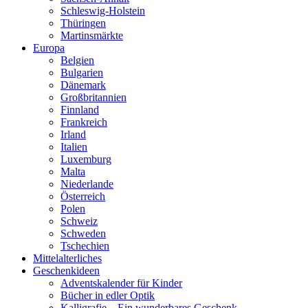
Schleswig-Holstein
Thüringen
Martinsmärkte
Europa
Belgien
Bulgarien
Dänemark
Großbritannien
Finnland
Frankreich
Irland
Italien
Luxemburg
Malta
Niederlande
Österreich
Polen
Schweiz
Schweden
Tschechien
Mittelalterliches
Geschenkideen
Adventskalender für Kinder
Bücher in edler Optik
Kalligrafie – Ein wunderbares Geschenk