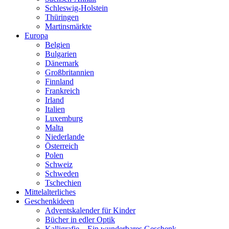
Schleswig-Holstein
Thüringen
Martinsmärkte
Europa
Belgien
Bulgarien
Dänemark
Großbritannien
Finnland
Frankreich
Irland
Italien
Luxemburg
Malta
Niederlande
Österreich
Polen
Schweiz
Schweden
Tschechien
Mittelalterliches
Geschenkideen
Adventskalender für Kinder
Bücher in edler Optik
Kalligrafie – Ein wunderbares Geschenk