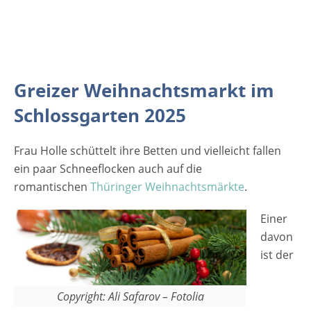
Mandeln, Lebkuchen und anderen
Köstlichkeiten. Die Kleinen Gäste werden auf
dem Markt täglich vom Weihnachtsmann
erwartet. In seiner
„Weihnachtsmannsprechstunde“ können Sie
Greizer Weihnachtsmarkt im
ihre Weihnachtssprüche und Gedichte, wie
Schlossgarten 2025
auch ihre Weihnachtswünsche mitteilen.
[rule type="basic"] Anzeige Termine und
Frau Holle schüttelt ihre Betten und vielleicht fallen
Öffnungszeiten Weihnachtsmarkt in Greiz
ein paar Schneeflocken auch auf die
2025 10.12. - 14.12. 2025 täglich von 10 bis
romantischen
20 Uhr Eintritt Weihnachtsmarkt in Greiz
Thüringer Weihnachtsmärkte
.
2025 Der Eintritt ist frei Veranstaltungsort
Einer
Weihnachtsmarkt in Greiz 2025
davon
Schlossgarten 07973…
ist der
Copyright: Ali Safarov – Fotolia