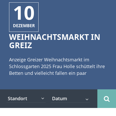
10
DEZEMBER
WEIHNACHTSMARKT IN
GREIZ
Anzeige Greizer Weihnachtsmarkt im
Schlossgarten 2025 Frau Holle schüttelt ihre
Betten und vielleicht fallen ein paar
Schneeflocken auch auf die
romantischen Thüringer Weihnachtsmärkte.
[caption id="attachment_3776"
Standort
align="alignleft" width="335"] Copyright: Ali
Safarov - Fotolia[/caption] Einer davon ist
der Greizer Weihnachtsmarkt, der vom