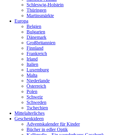
Schleswig-Holstein
Thüringen
Martinsmärkte
Europa
Belgien
Bulgarien
Dänemark
Großbritannien
Finnland
Frankreich
Irland
Italien
Luxemburg
Malta
Niederlande
Österreich
Polen
Schweiz
Schweden
Tschechien
Mittelalterliches
Geschenkideen
Adventskalender für Kinder
Bücher in edler Optik
Kalligrafie – Ein wunderbares Geschenk