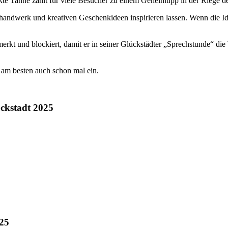
te Tanne zählt für viele Besucher zu einem Geheimtipp in der Riege d
andwerk und kreativen Geschenkideen inspirieren lassen. Wenn die Ide
merkt und blockiert, damit er in seiner Glückstädter „Sprechstunde“ 
 am besten auch schon mal ein.
ckstadt 2025
025