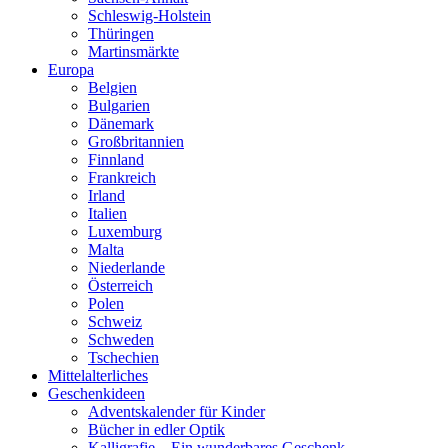
Schleswig-Holstein
Thüringen
Martinsmärkte
Europa
Belgien
Bulgarien
Dänemark
Großbritannien
Finnland
Frankreich
Irland
Italien
Luxemburg
Malta
Niederlande
Österreich
Polen
Schweiz
Schweden
Tschechien
Mittelalterliches
Geschenkideen
Adventskalender für Kinder
Bücher in edler Optik
Kalligrafie – Ein wunderbares Geschenk