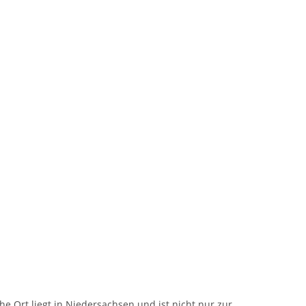
 Ort liegt in Niedersachsen und ist nicht nur zur