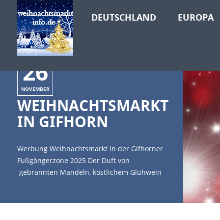
DEUTSCHLAND
EUROPA
26
NOVEMBER
WEIHNACHTSMARKT
IN GIFHORN
Werbung Weihnachtsmarkt in der Gifhorner
Fußgängerzone 2025 Der Duft von
gebrannten Mandeln, köstlichem Glühwein
und Bratwürsten liegt über der Innenstadt
von Gifhorn. Der romantische Ort liegt in
Niedersachsen und ist nicht nur zur
Weihnachtszeit ein beliebtes Ausflugsziel.