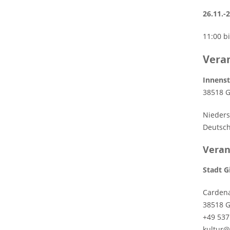
26.11.-
11:00 b
Vera
Innenst
38518 G
Nieder
Deutsc
Veran
Stadt G
Carden
38518 G
+49 537
kultur@