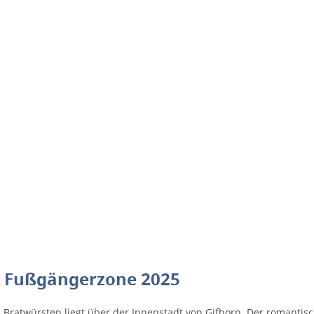
r Fußgängerzone 2025
atwürsten liegt über der Innenstadt von Gifhorn. Der romantische