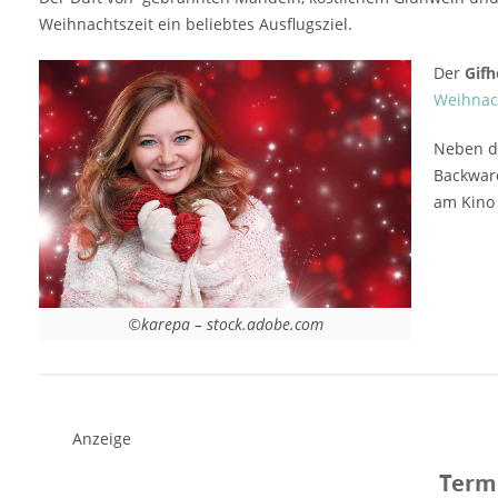
Öffnungszeiten Gifhorner Weihnachtsmarkt
Weihnachtszeit ein beliebtes Ausflugsziel.
2025 26.11.-23.12.2025 11:00 bis 20:00 Uhr
Veranstaltungsort Gifhorner
Der
Gif
Weihnachtsmarkt 2025 Innenstadt,
Weihnac
Fußgängerzone Gifhorn 38518 Gifhorn
Niedersachen Deutschland Veranstalter und
Neben d
Kontakt Stadt Gifhorn, Fachbereich Kultur
Backwar
und Soziales Cardenap 2-4 38518 Gifhorn
am Kino 
+49 5371 / 88164 kultur@stadt-gifhorn.de
Weitere Informationen Werbung
©karepa – stock.adobe.com
Anzeige
Term