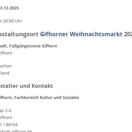
23.12.2025
is 20:00 Uhr
nstaltungsort
Gifhorner Weihnachtsmarkt
20
adt, Fußgängerzone Gifhorn
ifhorn
sachen
hland
stalter und Kontakt
ifhorn, Fachbereich Kultur und Soziales
ap 2-4
ifhorn
1 / 88164
stadt-gifhorn.de