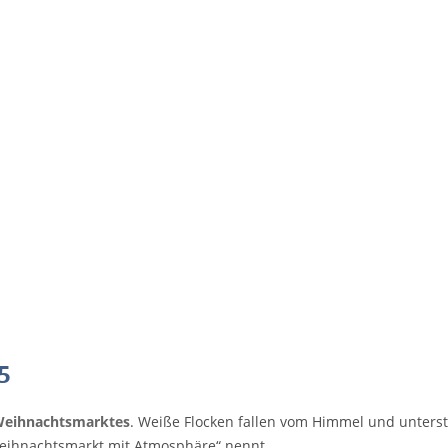
5
Weihnachtsmarktes
. Weiße Flocken fallen vom Himmel und unter
Weihnachtsmarkt mit Atmosphäre“ nennt.