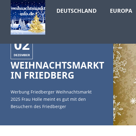
DEUTSCHLAND
EUROPA
02
DEZEMBER
WEIHNACHTSMARKT
IN FRIEDBERG
Werbung Friedberger Weihnachtsmarkt
2025 Frau Holle meint es gut mit den
Besuchern des Friedberger
Weihnachtsmarktes. Weiße Flocken fallen
vom Himmel und unterstreichen den
Beinamen dieses Weihnachtsmarktes in
Bayern. Wer ihn einmal besucht hat, der