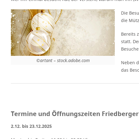
Deutschlands entwickelt. Neben dem
Angebot an kulinarischen Köstlichkeiten
Die Besu
macht vielleicht auch das Spektrum an
die Mütz
kunsthandwerklich hochwertigen Waren das
Besondere dieses Weihnachtsmarktes aus.
Bereits 
[rule type="basic"] Anzeige Termine und
statt. D
Öffnungszeiten Friedberger
Besucher
Weihnachtsmarkt 2025 2.12. bis 23.12.2025
©artant – stock.adobe.com
Montag bis Freitag 16:00 bis 20:30 Uhr
Neben de
Samstag und Sonntag 13:00 bis 20:30 Uhr
das Bes
Nacht der Sterne (05. Dezember) Freitag
16:00 - 22:00 Uhr Veranstaltungsort
Friedberger Weihnachtsmarkt 2025 rund um
die Stadtpfarrkirche St. Jakob…
Termine und Öffnungszeiten Friedberge
2.12. bis 23.12.2025