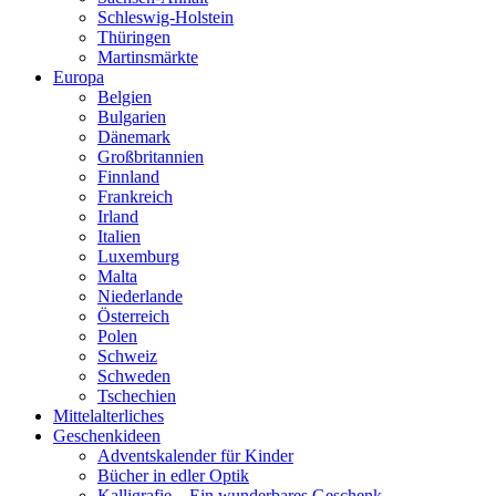
Schleswig-Holstein
Thüringen
Martinsmärkte
Europa
Belgien
Bulgarien
Dänemark
Großbritannien
Finnland
Frankreich
Irland
Italien
Luxemburg
Malta
Niederlande
Österreich
Polen
Schweiz
Schweden
Tschechien
Mittelalterliches
Geschenkideen
Adventskalender für Kinder
Bücher in edler Optik
Kalligrafie – Ein wunderbares Geschenk