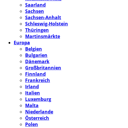
Saarland
Sachsen
Sachsen-Anhalt
Schleswig-Holstein
Thüringen
Martinsmärkte
Europa
Belgien
Bulgarien
Dänemark
Großbritannien
Finnland
Frankreich
Irland
Italien
Luxemburg
Malta
Niederlande
Österreich
Polen