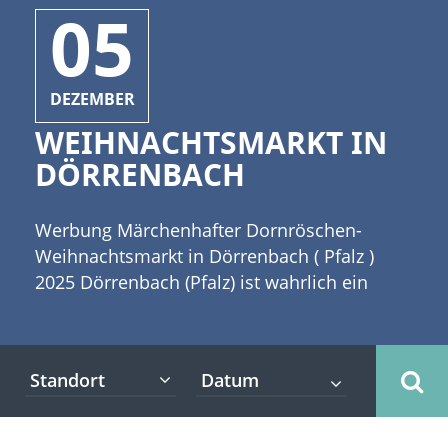
05
DEZEMBER
WEIHNACHTSMARKT IN
DÖRRENBACH
Werbung Märchenhafter Dornröschen-
Weihnachtsmarkt in Dörrenbach ( Pfalz )
2025 Dörrenbach (Pfalz) ist wahrlich ein
märchenhafter Ort. Der Dörrenbacher
Dornröschen-Weihnachtsmarkt gehört daher
nicht umsonst zu den romantischsten
Standort
Weihnachtsmärkten in Rheinland-Pfalz.
[caption id="attachment_3810"
align="alignleft" width="335"] (c) Andrea