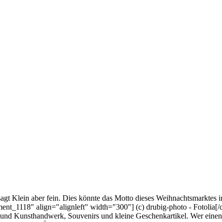
gt Klein aber fein. Dies könnte das Motto dieses Weihnachtsmarktes i
ent_1118" align="alignleft" width="300"] (c) drubig-photo - Fotolia[/c
en und Kunsthandwerk, Souvenirs und kleine Geschenkartikel. Wer einen