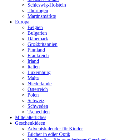
Schleswig-Holstein
Thüringen
Martinsmärkte
Europa
Belgien
Bulgarien
Dänemark
Großbritannien
Finnland
Frankreich
Irland
Italien
Luxemburg
Malta
Niederlande
Österreich
Polen
Schweiz
Schweden
Tschechien
Mittelalterliches
Geschenkideen
Adventskalender für Kinder
Bücher in edler Optik
Kalligrafie – Ein wunderbares Geschenk