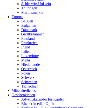
Schleswig-Holstein
Thüringen
Martinsmärkte
Europa
Belgien
Bulgarien
Dänemark
Großbritannien
Finnland
Frankreich
Irland
Italien
Luxemburg
Malta
Niederlande
Österreich
Polen
Schweiz
Schweden
Tschechien
Mittelalterliches
Geschenkideen
Adventskalender für Kinder
Bücher in edler Optik
Kalligrafie – Ein wunderbares Geschenk