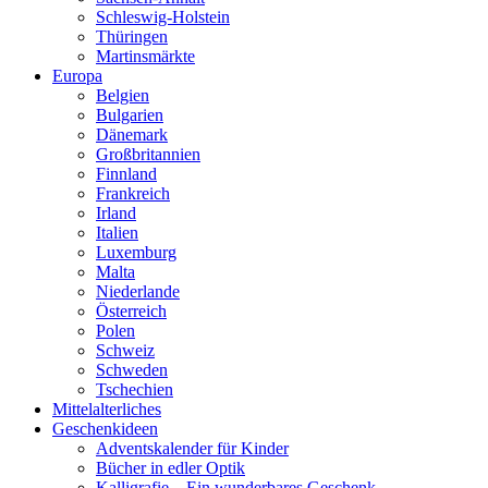
Schleswig-Holstein
Thüringen
Martinsmärkte
Europa
Belgien
Bulgarien
Dänemark
Großbritannien
Finnland
Frankreich
Irland
Italien
Luxemburg
Malta
Niederlande
Österreich
Polen
Schweiz
Schweden
Tschechien
Mittelalterliches
Geschenkideen
Adventskalender für Kinder
Bücher in edler Optik
Kalligrafie – Ein wunderbares Geschenk