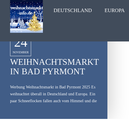
DEUTSCHLAND
EUROPA
24
NOVEMBER
WEIHNACHTSMARKT
IN BAD PYRMONT
Werbung Weihnachtsmarkt in Bad Pyrmont 2025 Es
weihnachtet überall in Deutschland und Europa. Ein
paar Schneeflocken fallen auch vom Himmel und die
zahlreichen Besucher der Weihnachtsmärkte in
Deutschland kommen in festliche Stimmung.
[caption id="attachment_3635" align="alignleft"
width="335"] © Heino Pattschull -