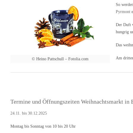
Freier Eintritt Veranstaltungsort Weihnachtsmarkt in
So werden
Bad Pyrmont 2025 Brunnenplatz 31812 Bad
Pyrmont
e
Pyrmont Niedersachsen Deutschland Anreise und
Parken An Samstagen und Sonntagen ist das Parken
Der Duft 
auf den öffentlichen Innenstadtparkplätzen
hungrig u
kostenfrei, was den Besuch des Weihnachtsmarktes
noch angenehmer macht. Veranstalter und Kontakt
Das weihn
Werbegemeinschaft Bad Pyrmont Brunnenstr. 11-
Am dritte
13…
© Heino Pattschull – Fotolia.com
Termine und Öffnungszeiten Weihnachtsmarkt in
24.11. bis 30.12.2025
Montag bis Sonntag von 10 bis 20 Uhr