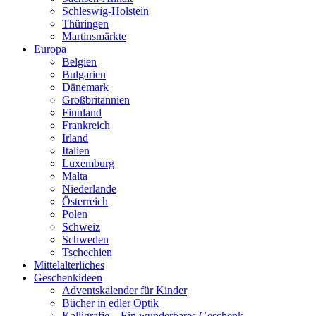
Schleswig-Holstein
Thüringen
Martinsmärkte
Europa
Belgien
Bulgarien
Dänemark
Großbritannien
Finnland
Frankreich
Irland
Italien
Luxemburg
Malta
Niederlande
Österreich
Polen
Schweiz
Schweden
Tschechien
Mittelalterliches
Geschenkideen
Adventskalender für Kinder
Bücher in edler Optik
Kalligrafie – Ein wunderbares Geschenk