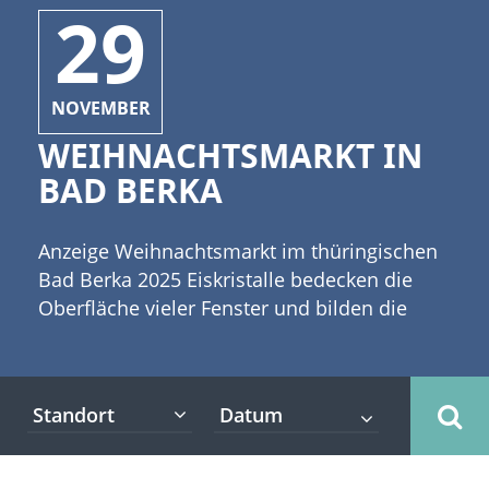
29
NOVEMBER
WEIHNACHTSMARKT IN
BAD BERKA
Anzeige Weihnachtsmarkt im thüringischen
Bad Berka 2025 Eiskristalle bedecken die
Oberfläche vieler Fenster und bilden die
schönsten Formen und Strukturen von
Eisblumen und Sternen. Die Luft in Bad
Berka ist erfüllt von winterlicher Kälte und
Standort
mischt sich mit dem Duft gebratener Würste
und gebrannter Mandeln. [caption
id="attachment_3946" align="alignleft"