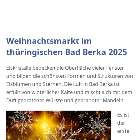
den Termin in seinem Terminkalender
vorgemerkt und wird mit Sicherheit dem
Markt einen Besuch abstatten. Für das
leibliche Wohl sorgen neben der berühmten
Thüringer Bratwurst zahlreiche süße und
Weihnachtsmarkt im
deftigen Köstlichkeiten Wer noch
thüringischen Bad Berka 2025
Weihnachtsgeschenke sucht, der kann aus
den Angeboten einer Vielzahl an
Eiskristalle bedecken die Oberfläche vieler Fenster
weihnachtstypischen Erzeugnissen,
und bilden die schönsten Formen und Strukturen von
Geschenken und Basteleien schöpfen. [rule
Eisblumen und Sternen. Die Luft in Bad Berka ist
type="basic"] Anzeige Termine und
erfüllt von winterlicher Kälte und mischt sich mit dem
Öffnungszeiten Weihnachtsmarkt in Bad
Duft gebratener Würste und gebrannter Mandeln.
Berka 2025…
Es ist
der
erste