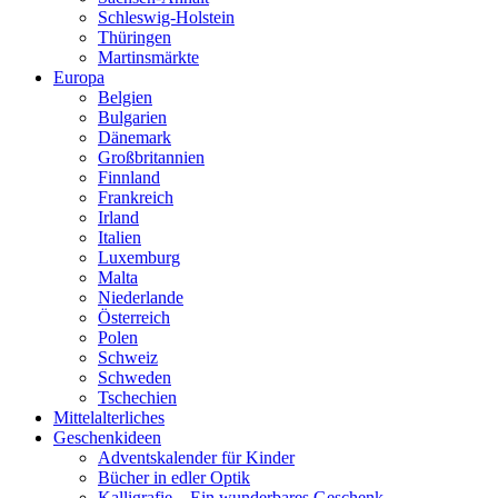
Schleswig-Holstein
Thüringen
Martinsmärkte
Europa
Belgien
Bulgarien
Dänemark
Großbritannien
Finnland
Frankreich
Irland
Italien
Luxemburg
Malta
Niederlande
Österreich
Polen
Schweiz
Schweden
Tschechien
Mittelalterliches
Geschenkideen
Adventskalender für Kinder
Bücher in edler Optik
Kalligrafie – Ein wunderbares Geschenk