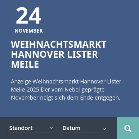
24
NOVEMBER
WEIHNACHTSMARKT
HANNOVER LISTER
MEILE
Anzeige Weihnachtsmarkt Hannover Lister
Meile 2025 Der vom Nebel geprägte
November neigt sich dem Ende entgegen.
Der Spätherbst bereitet sich darauf vor, das
Zepter der Jahreszeiten an den Winter zu
übergeben. [caption id="attachment_3946"
Standort
align="alignleft" width="335"] ©francis
bonami - stock.adobe.com[/caption] Erste