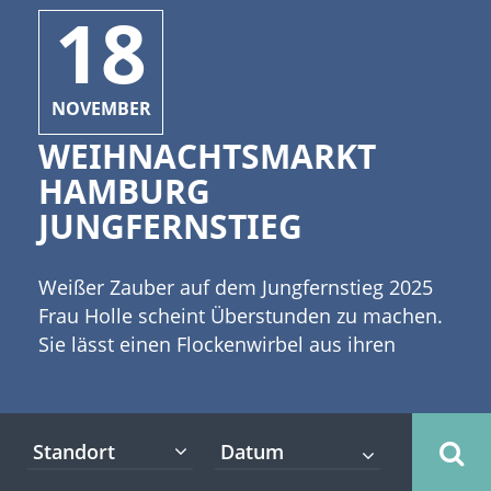
18
NOVEMBER
WEIHNACHTSMARKT
HAMBURG
JUNGFERNSTIEG
Weißer Zauber auf dem Jungfernstieg 2025
Frau Holle scheint Überstunden zu machen.
Sie lässt einen Flockenwirbel aus ihren
Betten fallen. Ein Teil davon fällt vielleicht
auf Hamburg und verleiht der Stadt ein
feines und weißes Kleid. Werbung Der
Standort
Weihnachtsmarkt am Hamburger
Jungfernstieg begeistert Besucher aus der