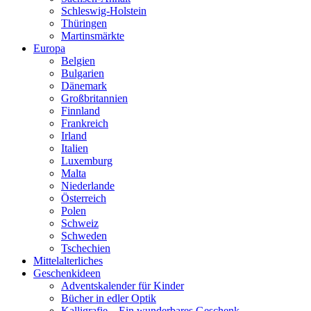
Schleswig-Holstein
Thüringen
Martinsmärkte
Europa
Belgien
Bulgarien
Dänemark
Großbritannien
Finnland
Frankreich
Irland
Italien
Luxemburg
Malta
Niederlande
Österreich
Polen
Schweiz
Schweden
Tschechien
Mittelalterliches
Geschenkideen
Adventskalender für Kinder
Bücher in edler Optik
Kalligrafie – Ein wunderbares Geschenk