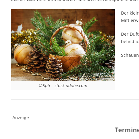
Eintrittspreise Weihnachtsmarkt Geraberg
2025 Eintritt frei Veranstaltungsort
Der klei
Weihnachtsmarkt Geraberg 2025 Plan,
Mittlerw
Pfarrgarten, Kirche 98716 Geraberg
Thüringen Deutschland Weitere
Der Duft
Informationen [rule type="basic"] Anzeige
befindli
[rule type="basic"]
Schauen 
©5ph – stock.adobe.com
Anzeige
Termine