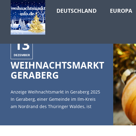
DEUTSCHLAND
EUROPA
13
DEZEMBER
WEIHNACHTSMARKT
GERABERG
Anzeige Weihnachtsmarkt in Geraberg 2025
In Geraberg, einer Gemeinde im Ilm-Kreis
am Nordrand des Thüringer Waldes, ist
wieder Weihnachtsmarkt. Geraberg lädt am
13. Dezember 2025 alle Besucher ein, um
mit einen warmen Becher Glühwein und
anderen kulinarische Höhepunkte den