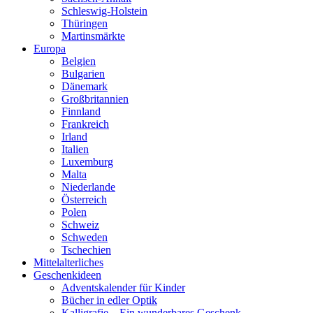
Schleswig-Holstein
Thüringen
Martinsmärkte
Europa
Belgien
Bulgarien
Dänemark
Großbritannien
Finnland
Frankreich
Irland
Italien
Luxemburg
Malta
Niederlande
Österreich
Polen
Schweiz
Schweden
Tschechien
Mittelalterliches
Geschenkideen
Adventskalender für Kinder
Bücher in edler Optik
Kalligrafie – Ein wunderbares Geschenk