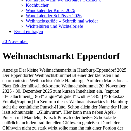
Kochbücher
Wandkalender Kunst 2026
Wandkalender Schlösser 2026
Weihnachtsgrüße – Schreib mal wieder
Wichteltüren und Wichtelbriefe
Event eintragen
20
November
Weihnachtsmarkt Eppendorf
Anzeige Der kleine Weihnachtsmarkt in Hamburg-Eppendorf 2025
Der Eppendorfer Weihnachtsbummel ist einer der kleinsten und
charmantesten Weihnachtsmärkte Hamburgs. Auf dem Marie-Jonas-
Platz lädt der hübsch dekorierte Weihnachtsbummel 20. November
2025 - 30. Dezember 2025 zum kurzen Innehalten ein. [caption
id="attachment_1863" align="alignleft" width="335"] © fotoskaz -
Fotolia[/caption] Im Zentrum dieses Weihnachtsmarktes in Hamburg
steht die gemütliche Punsch-Hütte. Schon allein der Name der Hütte
lässt schmunzeln: „Glühwurm“. Hier kann man neben Apfel-
Punsch mit Mandeln, Kirsch-Punsch oder heißer Schokolade
natürlich auch den traditionellen Glühwein genießen. Damit der
Glühwein nicht zu stark wirkt sollte man ihn mit einer Portion der